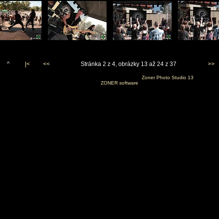
^
|<
<<
Stránka 2 z 4, obrázky 13 až 24 z 37
>>
Vygenerováno 3. září 2011 v 20:43:14 programem
Zoner Photo Studio 13
(c) 2010
ZONER software