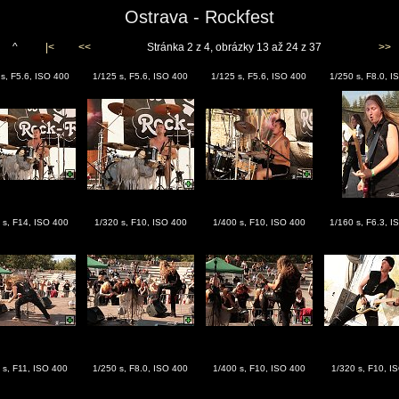
Ostrava - Rockfest
^
|<
<<
Stránka 2 z 4, obrázky 13 až 24 z 37
>>
 s, F5.6, ISO 400
1/125 s, F5.6, ISO 400
1/125 s, F5.6, ISO 400
1/250 s, F8.0, I
 s, F14, ISO 400
1/320 s, F10, ISO 400
1/400 s, F10, ISO 400
1/160 s, F6.3, I
 s, F11, ISO 400
1/250 s, F8.0, ISO 400
1/400 s, F10, ISO 400
1/320 s, F10, I