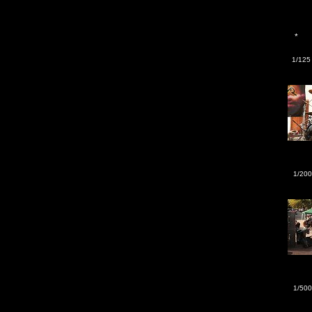
*
1/125
1/200
1/500