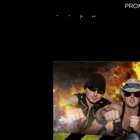
PRO
*
^
|<
<<