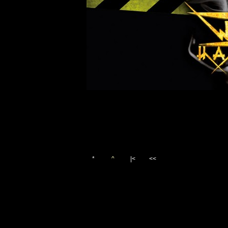
*
^
|<
<<
Vygenerováno 25. srpna 201
(c)