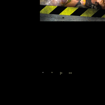
*
^
|<
<<
Vygenerováno 25. srpna 201
(c)