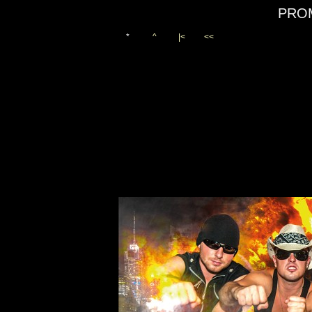
PRO
*
^
|<
<<