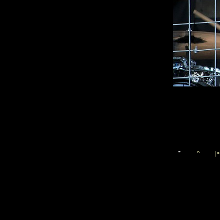
*
^
|<