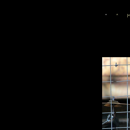
*
^
|<