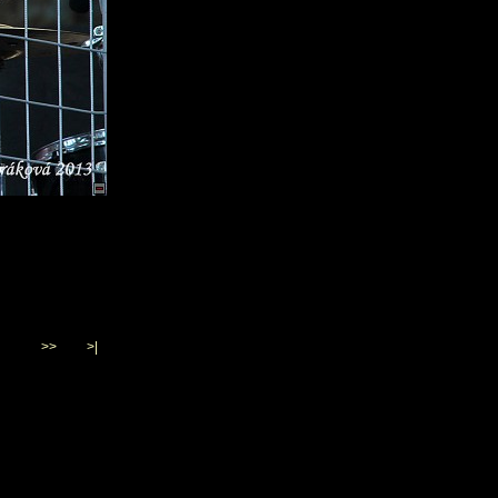
>>
>|