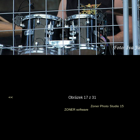
<<
Obrázek 17 z 31
Vygenerováno 3. září 2013 v 20:06:02 programem
Zoner Photo Studio 15
(c) 2012
ZONER software