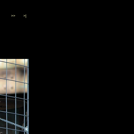
>>
>|