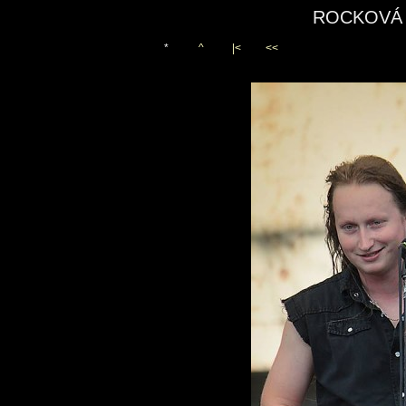
ROCKOVÁ 
*
^
|<
<<