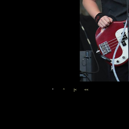
*
^
|<
<<
Vygenerováno 3. září 2013
(c)