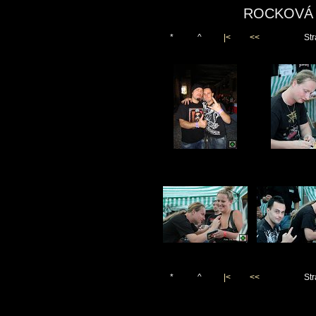
ROCKOVÁ 
*
^
|<
<<
Str
*
^
|<
<<
Str
Vygenerováno 3. září 2013
(c)