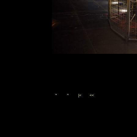
*
^
|<
<<
Vygenerováno 8. července 20
(c)