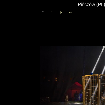
Pińczów (PL)
*
^
|<
<<