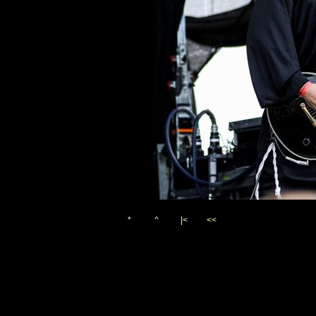
*
^
|<
<<
Vygenerováno 8. srpna 201
(c)