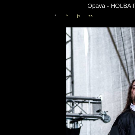
Opava - HOLBA 
*
^
|<
<<