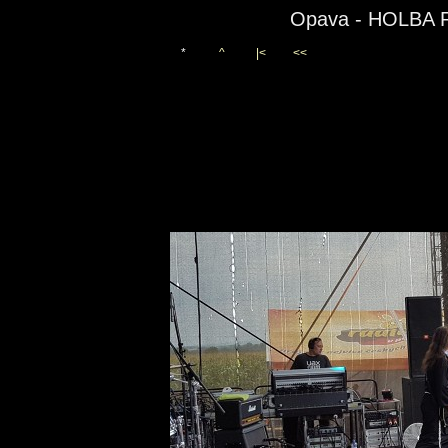
Opava - HOLBA 
*
^
|<
<<