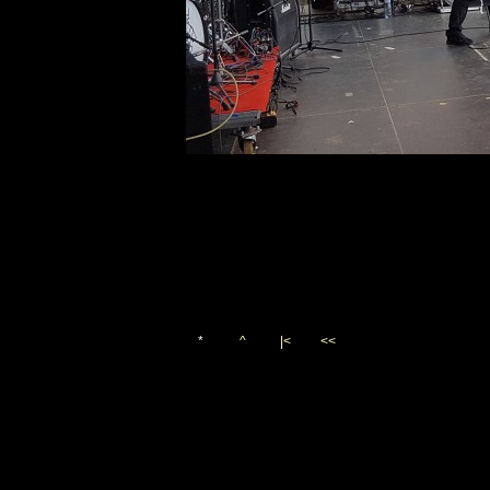
*
^
|<
<<
Vygenerováno 8. srpna 201
(c)