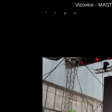
Vizovice - MAS
*
^
|<
<<