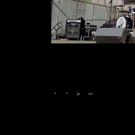
*
^
|<
<<
Vygenerováno 21. července 2
(c)