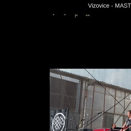
Vizovice - MAS
*
^
|<
<<