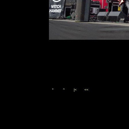
*
^
|<
<<
Vygenerováno 21. července 2
(c)