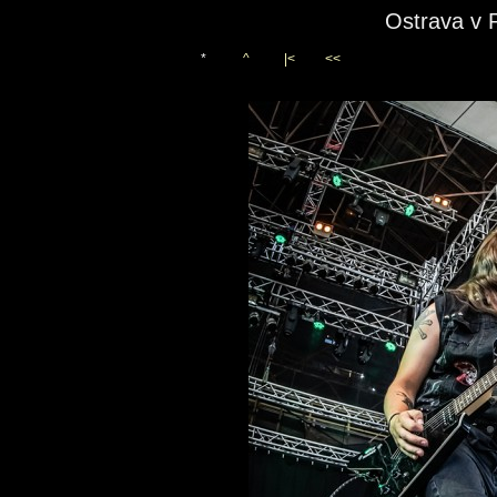
Ostrava v 
*
^
|<
<<