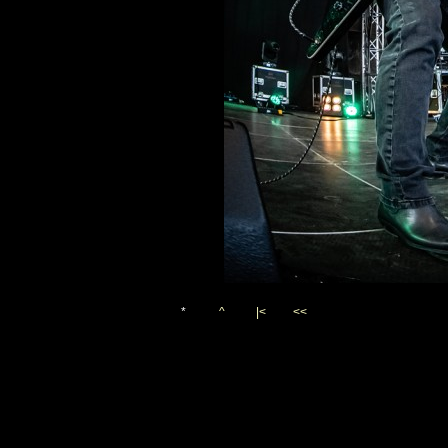
*
^
|<
<<
Vygenerováno 4. ledna 202
(c)