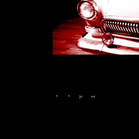
*
^
|<
<<
Vygenerováno 25. srpna 201
(c)