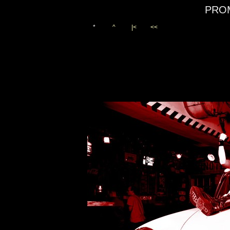
PRO
*
^
|<
<<